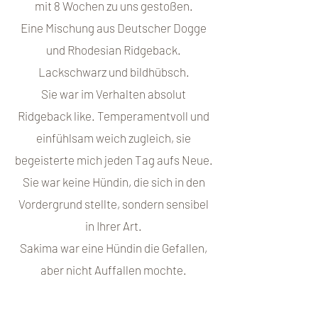
mit 8 Wochen zu uns gestoßen.
Eine Mischung aus Deutscher Dogge
und Rhodesian Ridgeback.
Lackschwarz und bildhübsch.
Sie war im Verhalten absolut
Ridgeback like. Temperamentvoll und
einfühlsam weich zugleich, sie
begeisterte mich jeden Tag aufs Neue.
Sie war keine Hündin, die sich in den
Vordergrund stellte, sondern sensibel
in Ihrer Art.
Sakima war eine Hündin die Gefallen,
aber nicht Auffallen mochte.
Sportlich war sie bis ins Alter,
eigentlich bis ein Tag vor der