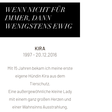
WENN NICHT FÜR
IMMER, DANN
WENIGSTENS EWIG
KIRA
1997 - 20.12.2016
Mit 15 Jahren bekam ich meine erste
eigene Hündin Kira aus dem
Tierschutz.
Eine außergewöhnliche kleine Lady
mit einem ganz großen Herzen und
einer Wahnsinns Ausstrahlung.